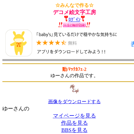
☆みんなで作る☆
デコメ絵文字工房
ﾛｸﾞｲﾝ
動/ﾏｯｸｶﾌｪ-2
ゆーさんの作品です。
画像をダウンロードする
ゆーさんの
マイページを見る
作品を見る
BBSを見る