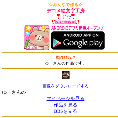
☆みんなで作る☆
デコメ絵文字工房
ﾛｸﾞｲﾝ
動/ﾏﾁｶﾌｪ-7
ゆーさんの作品です。
画像をダウンロードする
ゆーさんの
マイページを見る
作品を見る
BBSを見る