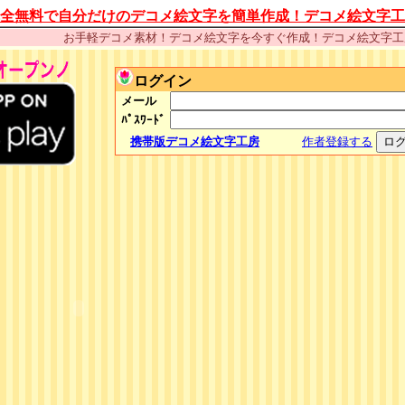
全無料で自分だけのデコメ絵文字を簡単作成！デコメ絵文字工
お手軽デコメ素材！デコメ絵文字を今すぐ作成！デコメ絵文字工房
ログイン
メール
ﾊﾟｽﾜｰﾄﾞ
携帯版デコメ絵文字工房
作者登録する