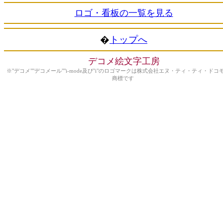
ロゴ・看板の一覧を見る
�
トップへ
デコメ絵文字工房
※"デコメ""デコメール""i-mode及び"i"のロゴマークは株式会社エヌ・ティ・ティ・ドコ
商標です