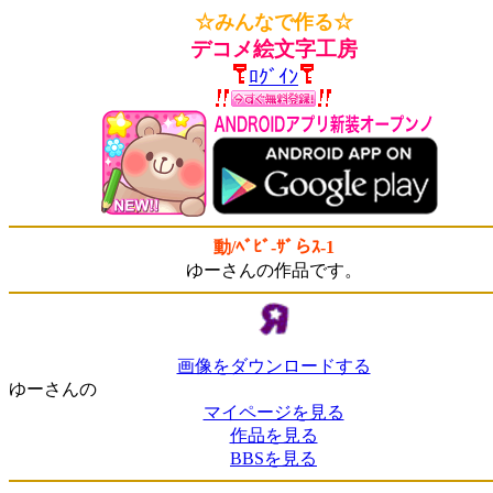
☆みんなで作る☆
デコメ絵文字工房
ﾛｸﾞｲﾝ
動/ﾍﾞﾋﾞ-ｻﾞらｽ-1
ゆーさんの作品です。
画像をダウンロードする
ゆーさんの
マイページを見る
作品を見る
BBSを見る