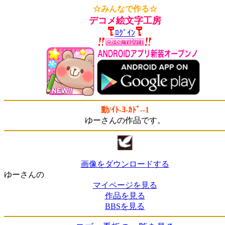
☆みんなで作る☆
デコメ絵文字工房
ﾛｸﾞｲﾝ
動/ｲﾄ-ﾖ-ｶﾄﾞ--1
ゆーさんの作品です。
画像をダウンロードする
ゆーさんの
マイページを見る
作品を見る
BBSを見る